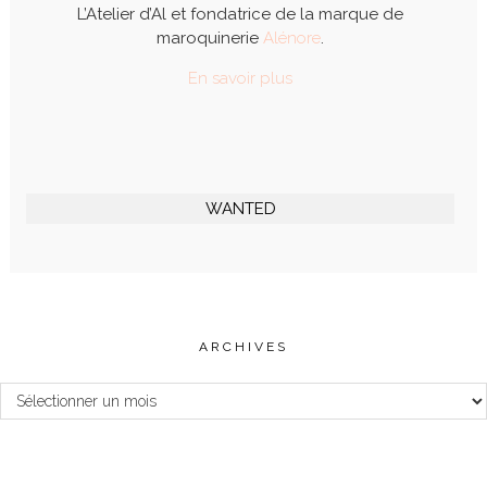
L’Atelier d’Al et fondatrice de la marque de
maroquinerie
Alénore
.
En savoir plus
WANTED
ARCHIVES
Archives