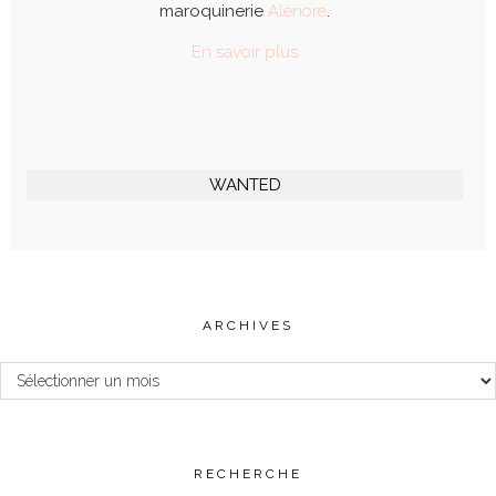
maroquinerie
Alénore
.
En savoir plus
WANTED
ARCHIVES
Archives
RECHERCHE