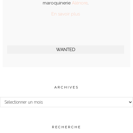
maroquinerie
Alénore
.
En savoir plus
WANTED
ARCHIVES
Archives
RECHERCHE