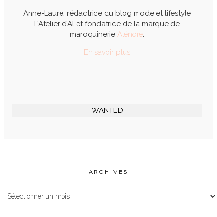
Anne-Laure, rédactrice du blog mode et lifestyle
L’Atelier d’Al et fondatrice de la marque de
maroquinerie
Alénore
.
En savoir plus
WANTED
ARCHIVES
Archives