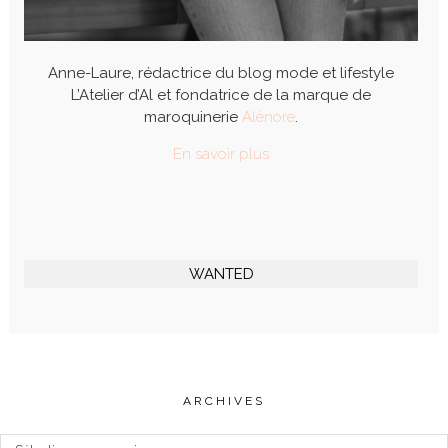
Anne-Laure, rédactrice du blog mode et lifestyle
L’Atelier d’Al et fondatrice de la marque de
maroquinerie
Alénore
.
En savoir plus
WANTED
ARCHIVES
Archives