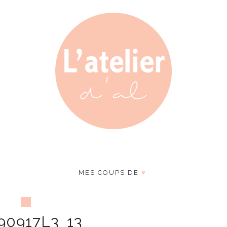
MES COUPS DE
♥
90917L3_13