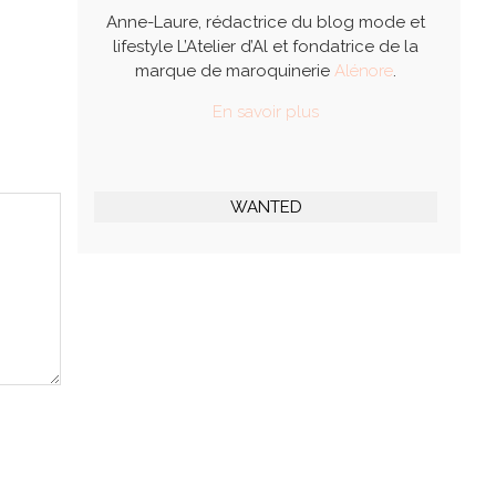
Anne-Laure, rédactrice du blog mode et
lifestyle L’Atelier d’Al et fondatrice de la
marque de maroquinerie
Alénore
.
En savoir plus
WANTED