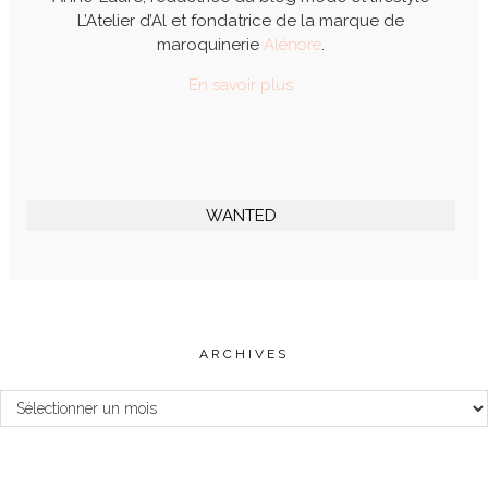
L’Atelier d’Al et fondatrice de la marque de
maroquinerie
Alénore
.
En savoir plus
WANTED
ARCHIVES
Archives