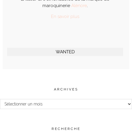
maroquinerie
Alénore
.
En savoir plus
WANTED
ARCHIVES
Archives
RECHERCHE