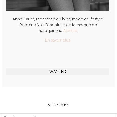
Anne-Laure, rédactrice du blog mode et lifestyle
L’Atelier d’Al et fondatrice de la marque de
maroquinerie
Alénore
.
En savoir plus
WANTED
ARCHIVES
Archives