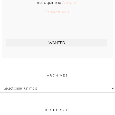
maroquinerie
Alénore
.
En savoir plus
WANTED
ARCHIVES
Archives
RECHERCHE