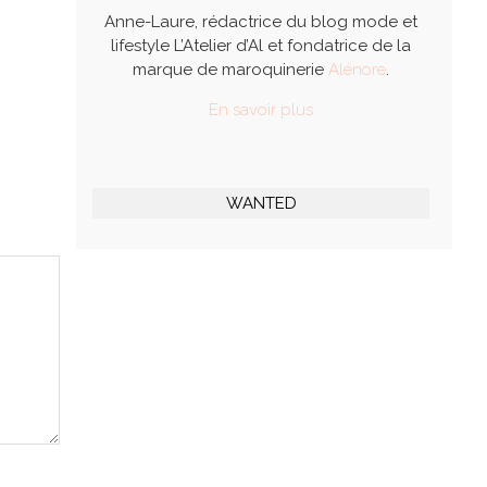
Anne-Laure, rédactrice du blog mode et
lifestyle L’Atelier d’Al et fondatrice de la
marque de maroquinerie
Alénore
.
En savoir plus
WANTED