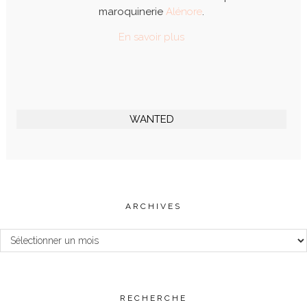
maroquinerie
Alénore
.
En savoir plus
WANTED
ARCHIVES
Archives
RECHERCHE