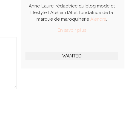
Anne-Laure, rédactrice du blog mode et
lifestyle L’Atelier d’Al et fondatrice de la
marque de maroquinerie
Alénore
.
En savoir plus
WANTED