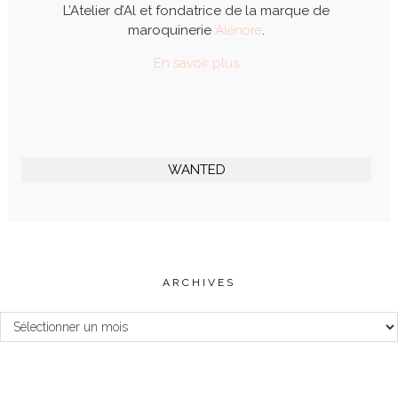
L’Atelier d’Al et fondatrice de la marque de
maroquinerie
Alénore
.
En savoir plus
WANTED
ARCHIVES
Archives