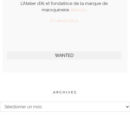
L’Atelier d’Al et fondatrice de la marque de
maroquinerie
Alénore
.
En savoir plus
WANTED
ARCHIVES
Archives