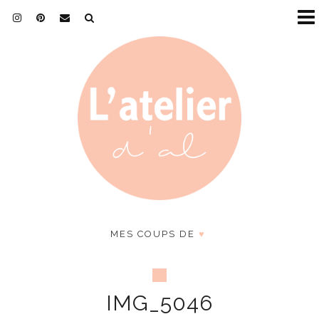
MES COUPS DE
♥
IMG_5046