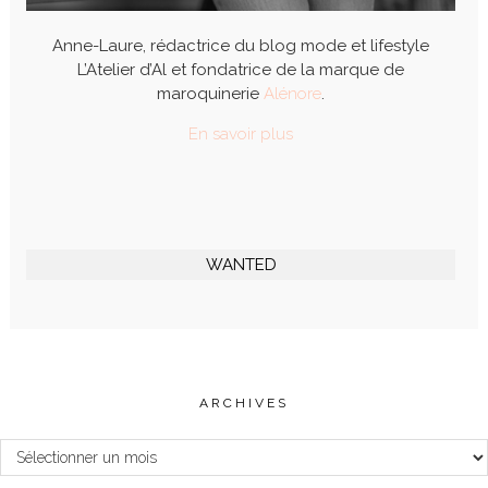
Anne-Laure, rédactrice du blog mode et lifestyle
L’Atelier d’Al et fondatrice de la marque de
maroquinerie
Alénore
.
En savoir plus
WANTED
ARCHIVES
Archives