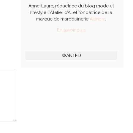
Anne-Laure, rédactrice du blog mode et
lifestyle L’Atelier d’Al et fondatrice de la
marque de maroquinerie
Alénore
.
En savoir plus
WANTED