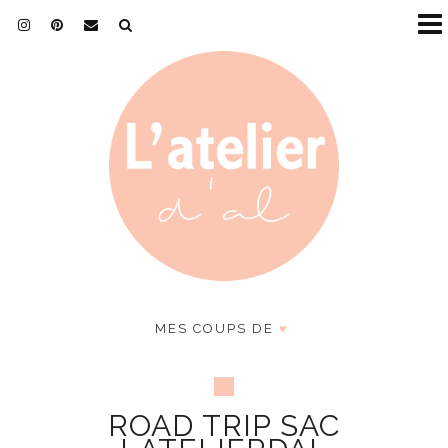
MES COUPS DE
♥
ROAD TRIP SAC