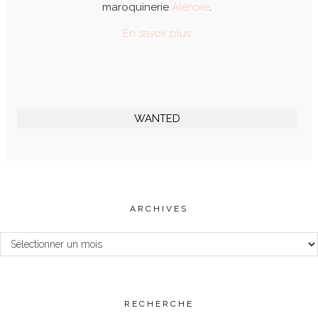
maroquinerie
Alénore
.
En savoir plus
WANTED
ARCHIVES
Archives
RECHERCHE