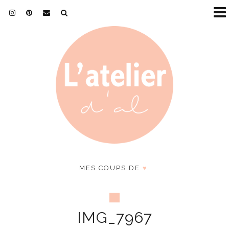
MES COUPS DE
♥
IMG_7967