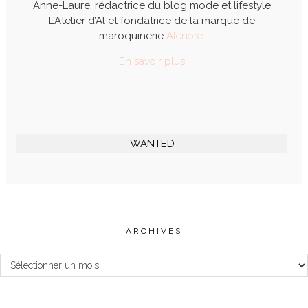
Anne-Laure, rédactrice du blog mode et lifestyle
L’Atelier d’Al et fondatrice de la marque de
maroquinerie
Alénore
.
En savoir plus
WANTED
ARCHIVES
Archives