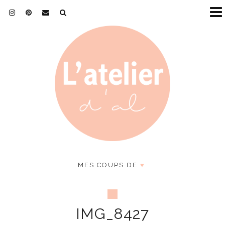
MES COUPS DE
♥
IMG_8427