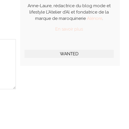
Anne-Laure, rédactrice du blog mode et
lifestyle L’Atelier d’Al et fondatrice de la
marque de maroquinerie
Alénore
.
En savoir plus
WANTED