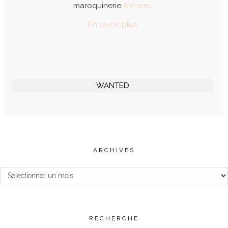
maroquinerie
Alénore
.
En savoir plus
WANTED
ARCHIVES
Archives
RECHERCHE