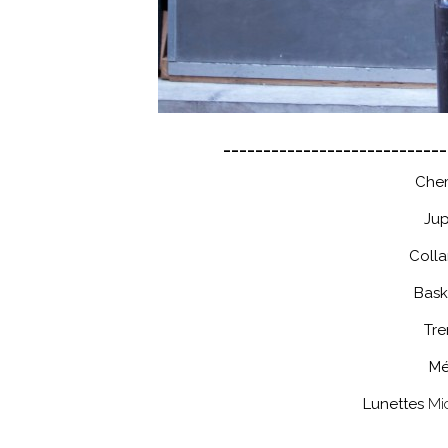
____________________________
Chem
Ju
Colla
Bask
Tr
Mé
Lunettes
Mi