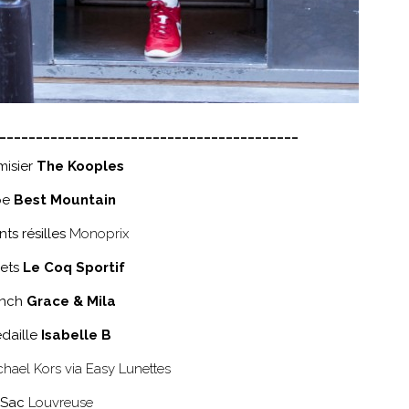
_________________________________________
isier
The Kooples
pe
Best Mountain
nts résilles
Monoprix
ets
Le Coq Sportif
ench
Grace & Mila
daille
Isabelle B
chael Kors via Easy Lunettes
Sac
Louvreuse