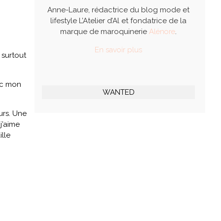
Anne-Laure, rédactrice du blog mode et
lifestyle L’Atelier d’Al et fondatrice de la
marque de maroquinerie
Alénore
.
En savoir plus
 surtout
ec mon
WANTED
urs. Une
j’aime
lle