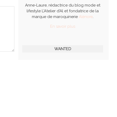
Anne-Laure, rédactrice du blog mode et
lifestyle L’Atelier d’Al et fondatrice de la
marque de maroquinerie
Alénore
.
En savoir plus
WANTED