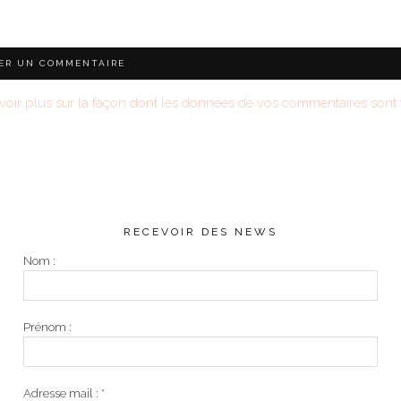
voir plus sur la façon dont les données de vos commentaires sont t
RECEVOIR DES NEWS
Nom :
Prénom :
Adresse mail :
*