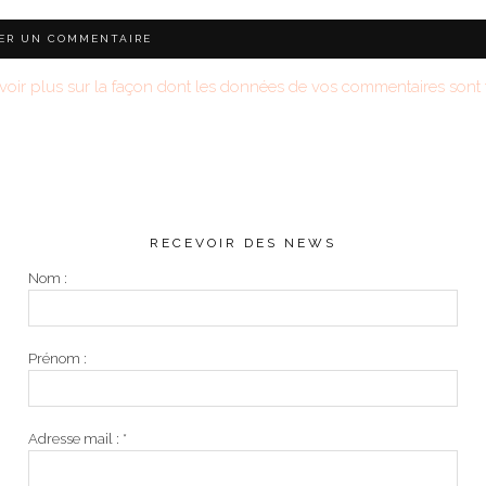
voir plus sur la façon dont les données de vos commentaires sont t
RECEVOIR DES NEWS
Nom :
Prénom :
Adresse mail :
*