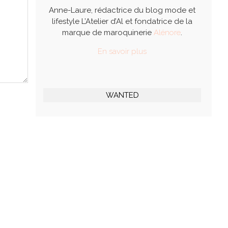
Anne-Laure, rédactrice du blog mode et
lifestyle L’Atelier d’Al et fondatrice de la
marque de maroquinerie
Alénore
.
En savoir plus
WANTED