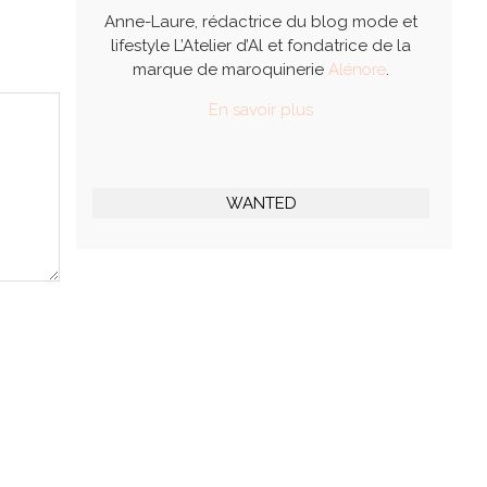
Anne-Laure, rédactrice du blog mode et
lifestyle L’Atelier d’Al et fondatrice de la
marque de maroquinerie
Alénore
.
En savoir plus
WANTED