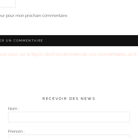
teur pour mon prochain commentaire.
voir plus sur la façon dont les données de vos commentaires sont t
RECEVOIR DES NEWS
Nom :
Prénom :