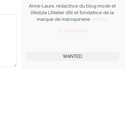
Anne-Laure, rédactrice du blog mode et
lifestyle L’Atelier d’Al et fondatrice de la
marque de maroquinerie
Alénore
.
En savoir plus
WANTED