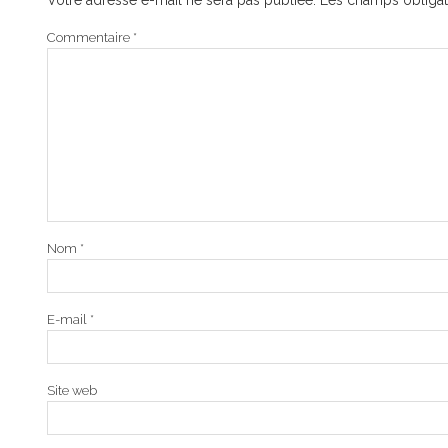
Votre adresse e-mail ne sera pas publiée.
Les champs obligat
Commentaire
*
Nom
*
E-mail
*
Site web