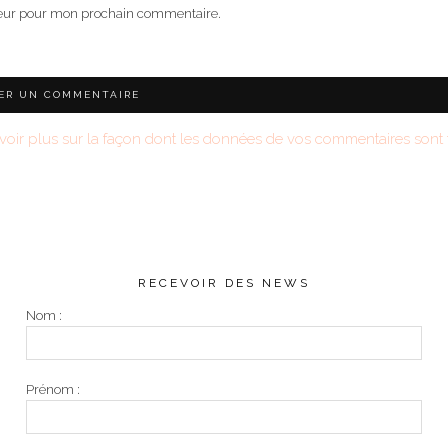
teur pour mon prochain commentaire.
voir plus sur la façon dont les données de vos commentaires sont t
RECEVOIR DES NEWS
Nom :
Prénom :