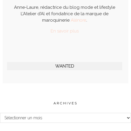
Anne-Laure, rédactrice du blog mode et lifestyle
L’Atelier d’Al et fondatrice de la marque de
maroquinerie
Alénore
.
En savoir plus
WANTED
ARCHIVES
Archives